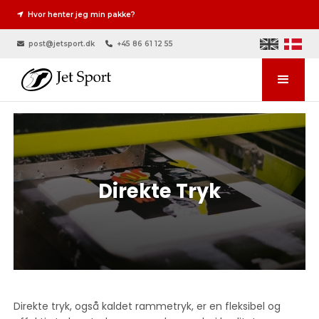
Hvor henter jeg min pakke?

post@jetsport.dk
+45 86 61 12 55


Direkte Tryk
Direkte tryk, også kaldet rammetryk, er en fleksibel og