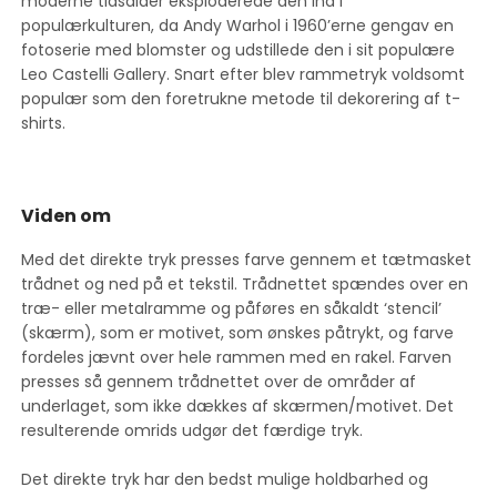
moderne tidsalder eksploderede den ind i
populærkulturen, da Andy Warhol i 1960’erne gengav en
fotoserie med blomster og udstillede den i sit populære
Leo Castelli Gallery. Snart efter blev rammetryk voldsomt
populær som den foretrukne metode til dekorering af t-
shirts.
Viden om
Med det direkte tryk presses farve gennem et tætmasket
trådnet og ned på et tekstil. Trådnettet spændes over en
træ- eller metalramme og påføres en såkaldt ‘stencil’
(skærm), som er motivet, som ønskes påtrykt, og farve
fordeles jævnt over hele rammen med en rakel. Farven
presses så gennem trådnettet over de områder af
underlaget, som ikke dækkes af skærmen/motivet. Det
resulterende omrids udgør det færdige tryk.
Det direkte tryk har den bedst mulige holdbarhed og