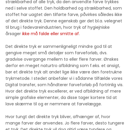
strækbarhed af alle tryk, da den anvendte farve trykkes
ned i selve stoffet. Den holdbarhed og strækbarhed, som
stoffet har uagtet den tilførte farve, påvirkes således ikke
af det direkte tryk. Denne egenskab gør det bl.a. velegnet
til brug i fødevareindustrien, hvor tryk af hygiejniske
årsager
ikke må falde eller smitte af
.
Det direkte tryk er sammenligneligt mindre god til at
gengive meget små detaljer som farveforløb, dvs.
gradvise overgange mellem to eller flere farver. Ønskes
derfor en meget naturtro afbildning som f.eks. et ansigt,
bør et direkte tryk alt andet lige ikke være den foretrukne
trykmetode. I stedet anbefaler vi i sådanne tilfælde vores
Digital transfer, som håndterer farveforløb på fortrinlig vis.
Hvor det direkte tryk excellerer, er ved afbildning af mere
simple grafiske elementer, da disse tager kortere tid at
lave skærme til og er nemmere at farvelægge.
Hvor tungt det direkte tryk bliver, afhænger af, hvor
mange farver der anvendes. Jo flere farver, desto tungere
et tryk. Det direkte tryk vil dog altid være tyndere og