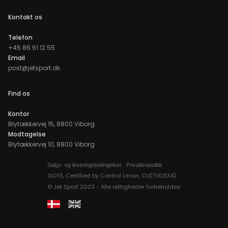
Kontakt os
Telefon
+45 86 61 12 55
Email
post@jetsport.dk
Find os
Kontor
Blytækkervej 15, 8800 Viborg
Modtagelse
Blytækkervej 10, 8800 Viborg
Salgs- og leveringsbetingelser
Privatlivspolitik
GOTS, Certified by Control Union, CU(1110334)
© Jet Sport 2023 - Alle rettigheder forbeholdes